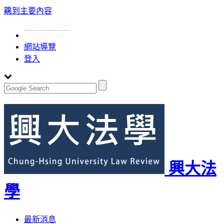
:::
跳到主要內容
網站導覽
登入
興大法
學
Toggle
最新消息