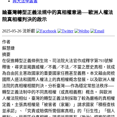
興大法學叢書
論臺灣轉型正義法規中的真相權意涵──歐洲人權法
院真相權判決的啟示
2025-05-26
沈祈叡
作者
蘇慧婕
摘要
在促進轉型正義條例生效、司法院大法官作成釋字第793號解
釋後，尋求並揭露威權／不義／不法／不當之歷史真相，就成
為自由民主憲政國家的重要國家任務甚至義務。本文藉由爬梳
國際人道法和國際人權法上的真相權概念發展，以及歐洲人權
法院的真相權相關判決，分析臺灣──作為穩定常態法秩序──
轉型正義法制中的不同真相權（或真相義務）概念。 與歐洲
人權法院相似，臺灣的轉型正義法制採取了較為嚴格的真相權
定義，主張真相權是「被害者（家屬）」請求國家「積極查核
並承認」、「究責或賠償所需個案真相」的「衍生性」「個人