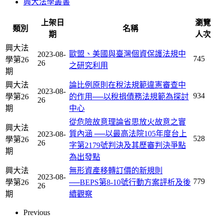
興大法學叢書
上架日
瀏覽
類別
名稱
期
人次
興大法
歐盟、美國與臺灣個資保護法規中
2023-08-
745
學第26
26
之研究利用
期
興大法
論比例原則在稅法規範違憲審查中
2023-08-
934
學第26
的作用──以稅捐債務法規範為探討
26
期
中心
從危險故意理論省思放火故意之實
興大法
質內涵 ──以最高法院105年度台上
2023-08-
528
學第26
26
字第2179號判決及其歷審判決爭點
期
為出發點
興大法
無形資產移轉訂價的新規則
2023-08-
779
學第26
──BEPS第8-10號行動方案評析及後
26
期
續觀察
Previous