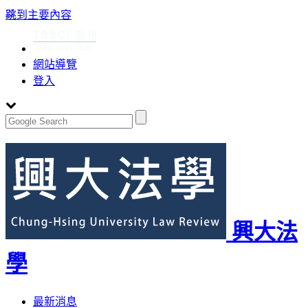
:::
跳到主要內容
網站導覽
登入
興大法
學
Toggle
最新消息