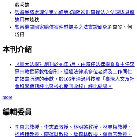
戴秀雄
勞資爭議處理法第55條第3項阻卻刑事違法之法理與具體
適用
林炫秋
警察機關國家賠償案件慰撫金之法實證研究
劉嘉發、何
岱榕
本刊介紹
《興大法學》創刊於96年5月，由時任法律學系系主任李
惠宗教授募款後創刊，經過法律系多位老師及工作同仁
的竭盡所能的奉獻，於106年通過科技部「臺灣人文及社
會科學期刊評比暨核心期刊收錄」評比結果。
more
編輯委員
李惠宗教授、李志峰教授、林明鏘教授、林昱梅教授、
柯格鐘教授、陳運財教授、詹森林教授、蔡蕙芳教授、