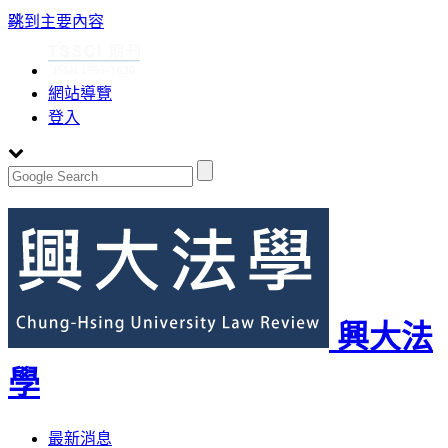
:::
跳到主要內容
網站導覽
登入
興大法
學
Toggle
最新消息