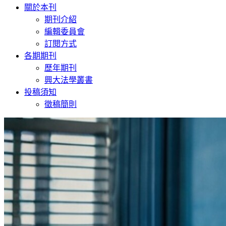
navigation
關於本刊
期刊介紹
編輯委員會
訂閱方式
各期期刊
歷年期刊
興大法學叢書
投稿須知
徵稿簡則