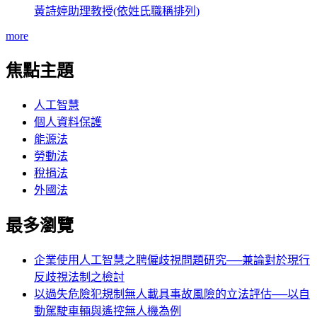
黃詩婷助理教授(依姓氏職稱排列)
more
焦點主題
人工智慧
個人資料保護
能源法
勞動法
稅捐法
外國法
最多瀏覽
企業使用人工智慧之聘僱歧視問題研究──兼論對於現行
反歧視法制之檢討
以過失危險犯規制無人載具事故風險的立法評估──以自
動駕駛車輛與遙控無人機為例