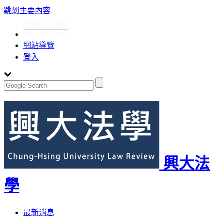
:::
跳到主要內容
網站導覽
登入
興大法
學
Toggle
最新消息