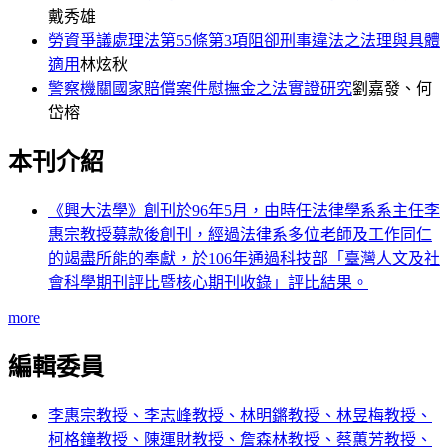
戴秀雄
勞資爭議處理法第55條第3項阻卻刑事違法之法理與具體
適用
林炫秋
警察機關國家賠償案件慰撫金之法實證研究
劉嘉發、何
岱榕
本刊介紹
《興大法學》創刊於96年5月，由時任法律學系系主任李
惠宗教授募款後創刊，經過法律系多位老師及工作同仁
的竭盡所能的奉獻，於106年通過科技部「臺灣人文及社
會科學期刊評比暨核心期刊收錄」評比結果。
more
編輯委員
李惠宗教授、李志峰教授、林明鏘教授、林昱梅教授、
柯格鐘教授、陳運財教授、詹森林教授、蔡蕙芳教授、