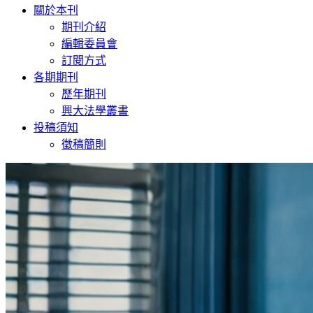
navigation
關於本刊
期刊介紹
編輯委員會
訂閱方式
各期期刊
歷年期刊
興大法學叢書
投稿須知
徵稿簡則