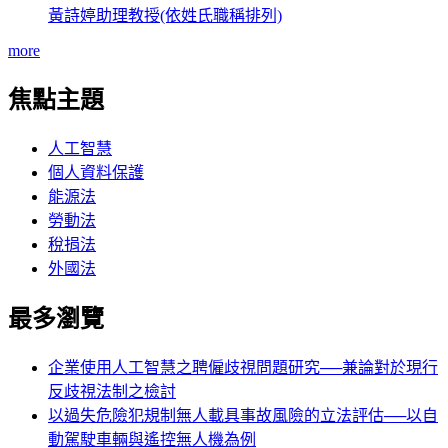
黃詩婷助理教授(依姓氏職稱排列)
more
焦點主題
人工智慧
個人資料保護
能源法
勞動法
稅捐法
外國法
最多瀏覽
企業使用人工智慧之聘僱歧視問題研究──兼論對於現行
反歧視法制之檢討
以過失危險犯規制無人載具事故風險的立法評估──以自
動駕駛車輛與遙控無人機為例